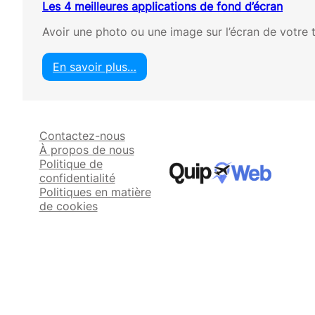
Les 4 meilleures applications de fond d’écran
Avoir une photo ou une image sur l’écran de votre 
En savoir plus…
:
L
e
s
Contactez-nous
4
À propos de nous
m
Politique de
e
confidentialité
i
Politiques en matière
l
de cookies
l
e
u
r
e
s
a
p