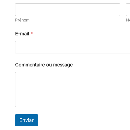
Prénom
N
E-mail
*
m
Commentaire ou message
e
s
s
a
g
e
o
u
E
-
Enviar
m
a