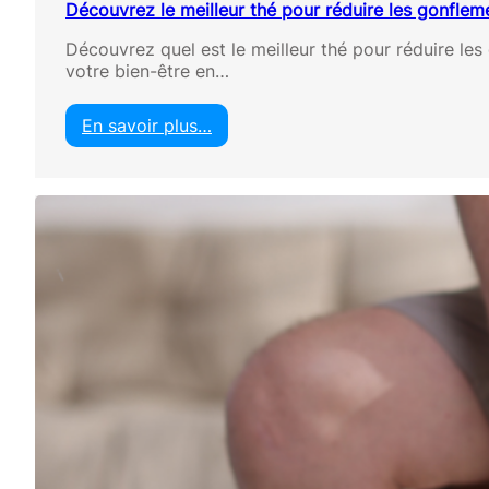
Découvrez le meilleur thé pour réduire les gonflem
Découvrez quel est le meilleur thé pour réduire l
votre bien-être en…
En savoir plus…
:
D
é
c
o
u
v
r
e
z
l
e
m
e
i
l