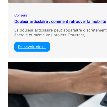
l
e
u
Conseils
r
t
Douleur articulaire : comment retrouver la mobilité
h
La douleur articulaire peut apparaître discrètemen
é
énergie et même vos projets. Pourtant,…
p
o
u
En savoir plus…
r
:
r
D
é
o
d
u
u
l
i
e
r
u
e
r
l
a
e
r
s
t
g
i
o