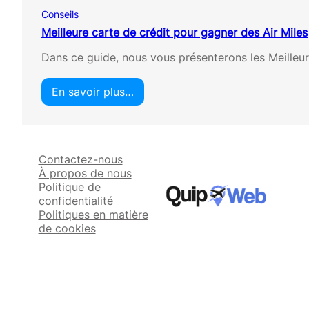
u
Conseils
i
t
Meilleure carte de crédit pour gagner des Air Miles
p
Dans ce guide, nous vous présenterons les Meilleur
o
u
r
En savoir plus…
v
:
o
M
l
e
e
i
r
Contactez-nous
l
À propos de nous
l
Politique de
e
confidentialité
u
Politiques en matière
r
de cookies
e
c
a
r
t
e