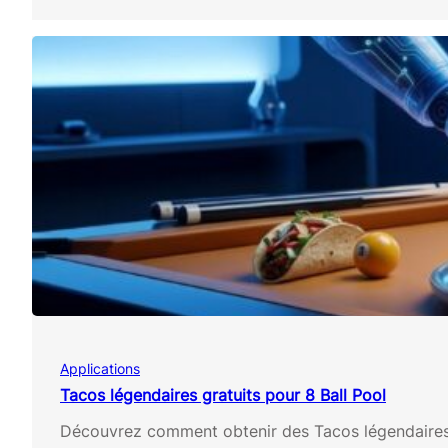
e
R
L
e
a
g
r
a
»
r
d
e
z
g
r
a
t
u
i
t
e
m
e
Applications
n
t
Tacos légendaires gratuits pour 8 Ball Pool
l
Découvrez comment obtenir des Tacos légendaires g
e