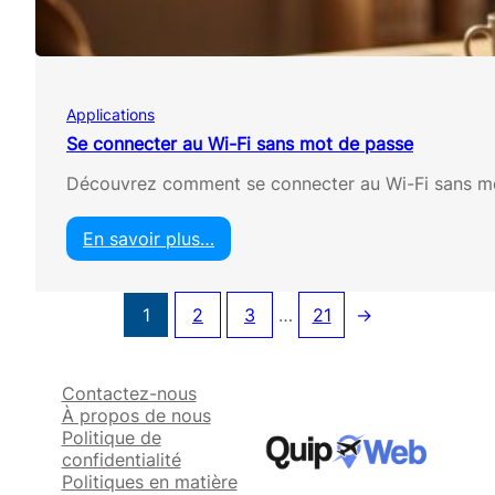
t
e
r
l
’
Applications
e
s
Se connecter au Wi-Fi sans mot de passe
p
Découvrez comment se connecter au Wi-Fi sans mot 
a
c
e
En savoir plus…
d
:
e
S
s
e
1
2
3
…
21
→
t
c
o
o
c
n
k
n
Contactez-nous
a
e
À propos de nous
g
c
Politique de
e
t
confidentialité
d
e
Politiques en matière
e