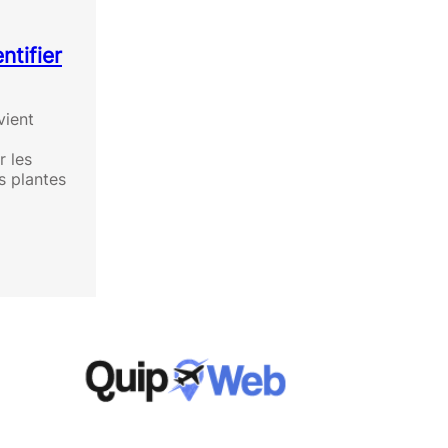
ntifier
vient
r les
s plantes