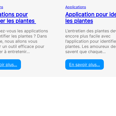
ns
Applications
ations pour
Application pour ide
ier les plantes
les plantes
ez-vous les applications
L’entretien des plantes de
tifier les plantes ? Dans
encore plus facile avec
le, nous allons vous
l’application pour identifie
 un outil efficace pour
plantes. Les amoureux de
er à entretenir…
savent que chaque…
oir plus…
En savoir plus…
:
:
A
A
p
p
p
p
l
l
i
i
c
c
a
a
t
t