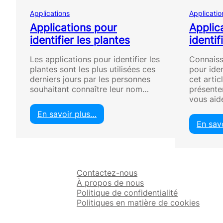
Applications
Applicatio
Applications pour
Applic
identifier les plantes
identif
Les applications pour identifier les
Connaiss
plantes sont les plus utilisées ces
pour iden
derniers jours par les personnes
cet artic
souhaitant connaître leur nom…
présenter
vous aid
En savoir plus…
:
En sav
A
p
p
l
Contactez-nous
i
À propos de nous
c
Politique de confidentialité
a
Politiques en matière de cookies
t
i