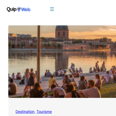
Aller
au
contenu
Destination
, 
Tourisme