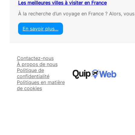
Les meilleures villes à visiter en France
À la recherche d’un voyage en France ? Alors, vous 
En savoir plus…
:
L
e
s
Contactez-nous
m
À propos de nous
e
Politique de
i
confidentialité
l
Politiques en matière
l
de cookies
e
u
r
e
s
v
i
l