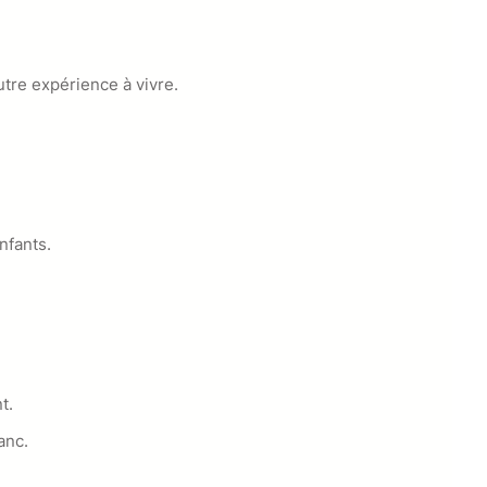
utre expérience à vivre.
nfants.
t.
anc.