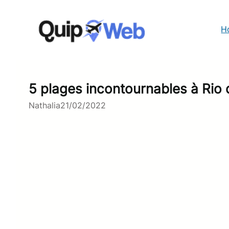
Aller
au
contenu
H
5 plages incontournables à Rio 
Nathalia
21/02/2022