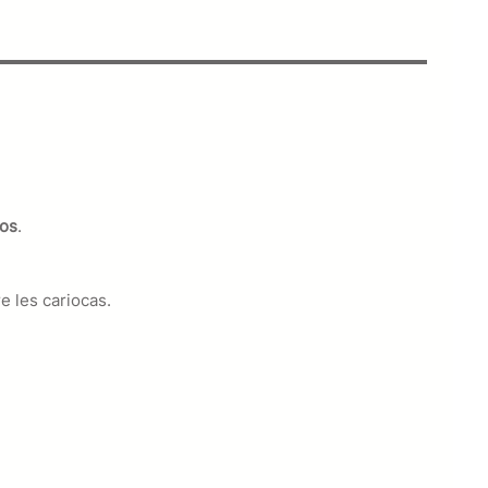
ãos
.
e les cariocas.