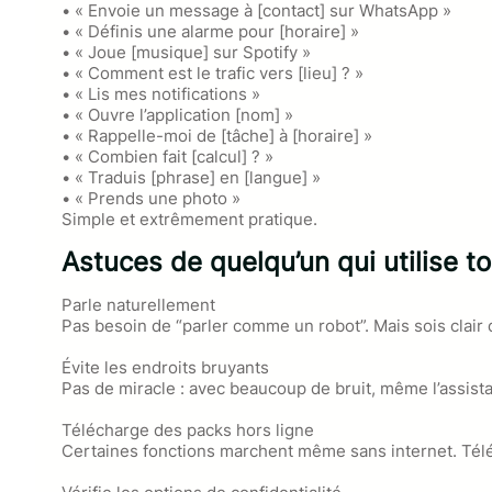
• « Envoie un message à [contact] sur WhatsApp »
• « Définis une alarme pour [horaire] »
• « Joue [musique] sur Spotify »
• « Comment est le trafic vers [lieu] ? »
• « Lis mes notifications »
• « Ouvre l’application [nom] »
• « Rappelle-moi de [tâche] à [horaire] »
• « Combien fait [calcul] ? »
• « Traduis [phrase] en [langue] »
• « Prends une photo »
Simple et extrêmement pratique.
Astuces de quelqu’un qui utilise t
Parle naturellement
Pas besoin de “parler comme un robot”. Mais sois clair
Évite les endroits bruyants
Pas de miracle : avec beaucoup de bruit, même l’assist
Télécharge des packs hors ligne
Certaines fonctions marchent même sans internet. Télé