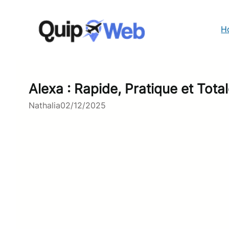
Aller
au
contenu
H
Alexa : Rapide, Pratique et Tota
Nathalia
02/12/2025