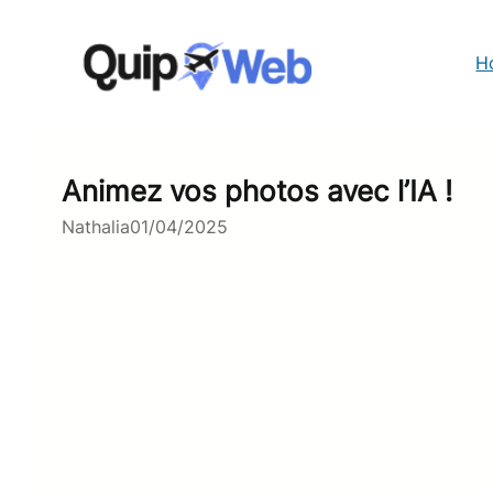
Aller
au
contenu
H
Animez vos photos avec l’IA !
Nathalia
01/04/2025