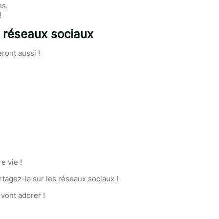
es.
!
s réseaux sociaux
eront aussi !
e vie !
artagez-la sur les réseaux sociaux !
 vont adorer !