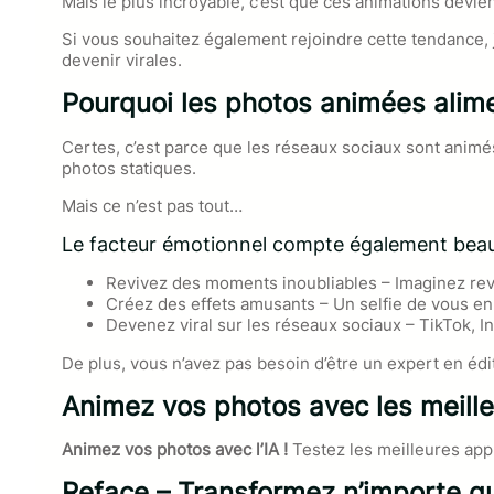
Mais le plus incroyable, c’est que ces animations devien
Si vous souhaitez également rejoindre cette tendance, j
devenir virales.
Pourquoi les photos animées alimen
Certes, c’est parce que les réseaux sociaux sont animé
photos statiques.
Mais ce n’est pas tout…
Le facteur émotionnel compte également bea
Revivez des moments inoubliables – Imaginez revo
Créez des effets amusants – Un selfie de vous en t
Devenez viral sur les réseaux sociaux – TikTok, In
De plus, vous n’avez pas besoin d’être un expert en édi
Animez vos photos avec
les meill
Animez vos photos avec l’IA !
Testez les meilleures app
Reface – Transformez n’importe q