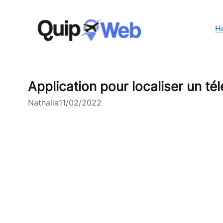
Aller
au
contenu
H
Application pour localiser un t
Nathalia
11/02/2022