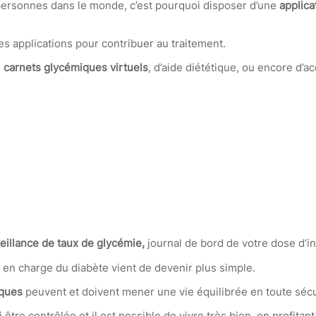
 personnes dans le monde, c’est pourquoi disposer d’une
applica
es applications pour contribuer au traitement.
e
carnets glycémiques virtuels
, d’aide diététique, ou encore d’
eillance de taux de glycémie,
journal de bord de votre dose d’in
se en charge du diabète vient de devenir plus simple.
iques
peuvent et doivent mener une vie équilibrée en toute sécu
i être contrôlée et il est possible de vivre très bien, en profit