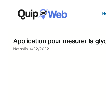
Aller
au
contenu
H
Application pour mesurer la glyc
Nathalia
14/02/2022