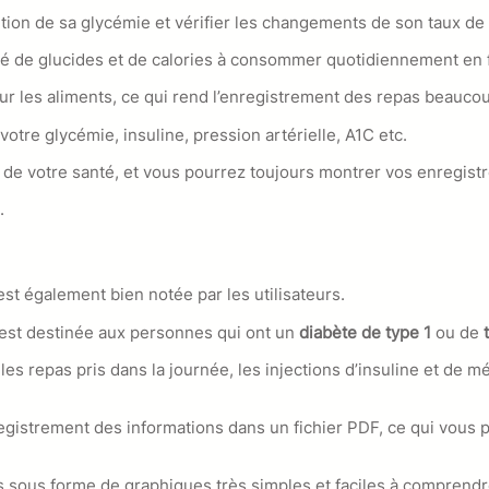
volution de sa glycémie et vérifier les changements de son taux d
té de glucides et de calories à consommer quotidiennement en fon
ur les aliments, ce qui rend l’enregistrement des repas beaucou
 votre glycémie, insuline, pression artérielle, A1C etc.
n de votre santé, et vous pourrez toujours montrer vos enregis
.
est également bien notée par les utilisateurs.
est destinée aux personnes qui ont un
diabète de type
1
ou de
 les repas pris dans la journée, les injections d’insuline et de 
egistrement des informations dans un fichier PDF, ce qui vous
és sous forme de graphiques très simples et faciles à comprendr