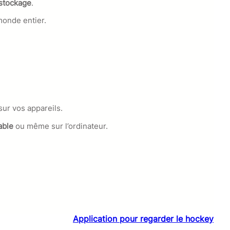
 stockage
.
monde entier.
sur vos appareils.
able
ou même sur l’ordinateur.
Application pour regarder le hockey