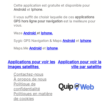
Cette application est gratuite et disponible pour
Android
et
Iphone
.
Il vous suffit de choisir laquelle de ces
applications
GPS hors ligne pour navigation
est la meilleure pour
vous.
Waze
Android
et
Iphone.
Sygic GPS Navigation & Maps
Android
et
Iphone
.
Maps.Me
Android
et
Iphone
.
Applications pour voir les
Application pour voir la
images satellites
ville par satellite
Contactez-nous
À propos de nous
Politique de
confidentialité
Politiques en matière
de cookies