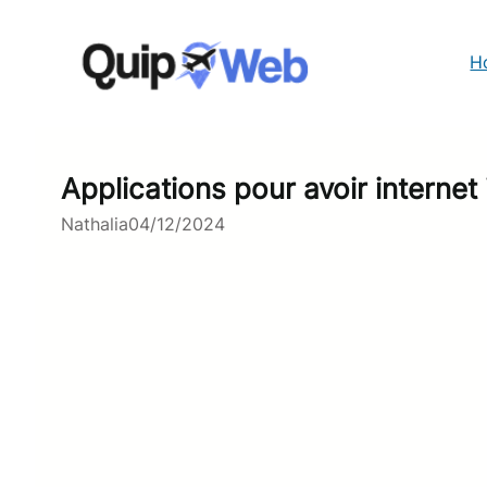
Aller
au
contenu
H
Applications pour avoir internet i
Nathalia
04/12/2024