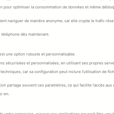
on pour optimiser la consommation de données et même débloque
ent naviguer de manière anonyme, car elle crypte le trafic résea
re téléphone dès maintenant.
est une option robuste et personnalisable.
s sécurisées et personnalisées, en utilisant ses propres serveur
chniques, car sa configuration peut inclure l’utilisation de fi
ion partage souvent ces paramètres, ce qui facilite l’accès aux
ez-en.
de votre connexion, essayer ces applications pourrait être une 