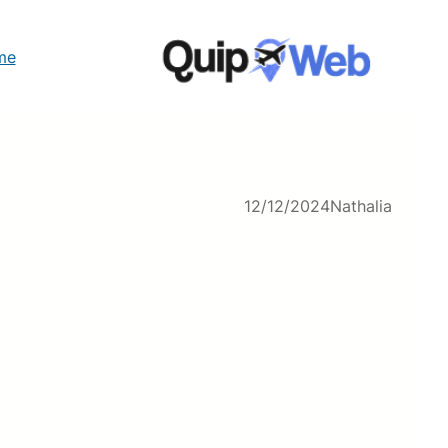
Aller
au
contenu
me
12/12/2024
Nathalia