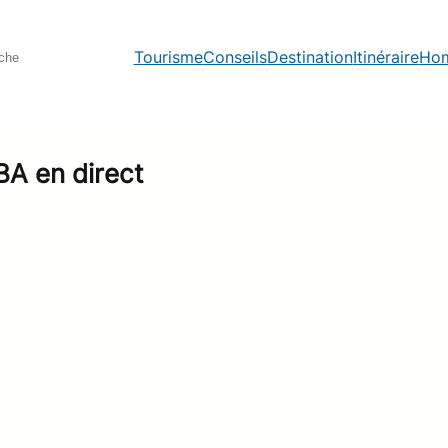
S
Tourisme
Conseils
Destination
Itinéraire
Ho
e
a
r
c
h
BA en direct