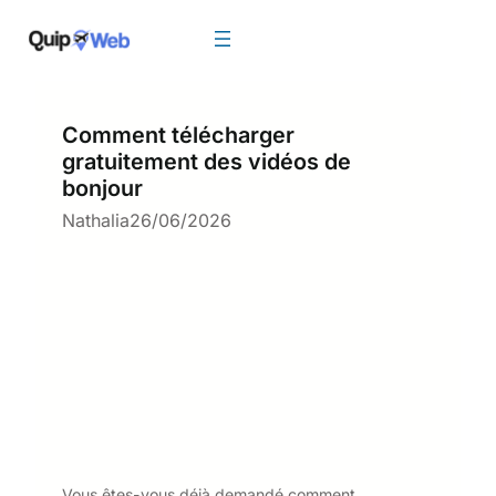
Aller
au
contenu
Comment télécharger
gratuitement des vidéos de
bonjour
Nathalia
26/06/2026
Vous êtes-vous déjà demandé comment