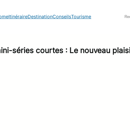
S
ome
Itinéraire
Destination
Conseils
Tourisme
e
a
r
c
h
i-séries courtes : Le nouveau plais