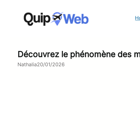
Aller
au
contenu
H
Découvrez le phénomène des min
Nathalia
20/01/2026