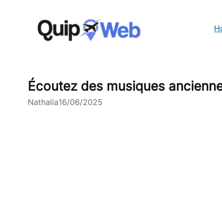
Aller
au
contenu
H
Écoutez des musiques ancienne
Nathalia
16/06/2025