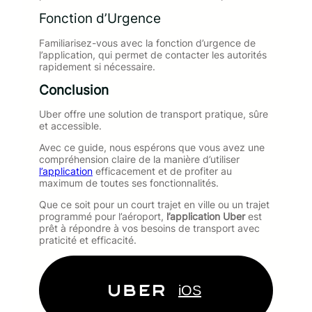
Fonction d’Urgence
Familiarisez-vous avec la fonction d’urgence de
l’application, qui permet de contacter les autorités
rapidement si nécessaire.
Conclusion
Uber offre une solution de transport pratique, sûre
et accessible.
Avec ce guide, nous espérons que vous avez une
compréhension claire de la manière d’utiliser
l’application
efficacement et de profiter au
maximum de toutes ses fonctionnalités.
Que ce soit pour un court trajet en ville ou un trajet
programmé pour l’aéroport,
l’application Uber
est
prêt à répondre à vos besoins de transport avec
praticité et efficacité.
iOS