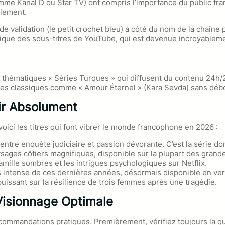
omme Kanal D ou Star TV) ont compris l’importance du public fr
alement.
 validation (le petit crochet bleu) à côté du nom de la chaîne p
ique des sous-titres de YouTube, qui est devenue incroyablement 
thématiques « Séries Turques » qui diffusent du contenu 24h/24
r des classiques comme « Amour Éternel » (Kara Sevda) sans déb
ir Absolument
ici les titres qui font vibrer le monde francophone en 2026 :
ntre enquête judiciaire et passion dévorante. C’est la série do
ages côtiers magnifiques, disponible sur la plupart des grande
mille sombres et les intrigues psychologiques sur Netflix.
s intense de ces dernières années, désormais disponible en vers
puissant sur la résilience de trois femmes après une tragédie.
Visionnage Optimale
ecommandations pratiques. Premièrement, vérifiez toujours la qu