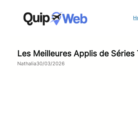
Aller
au
contenu
H
Les Meilleures Applis de Série
Nathalia
30/03/2026