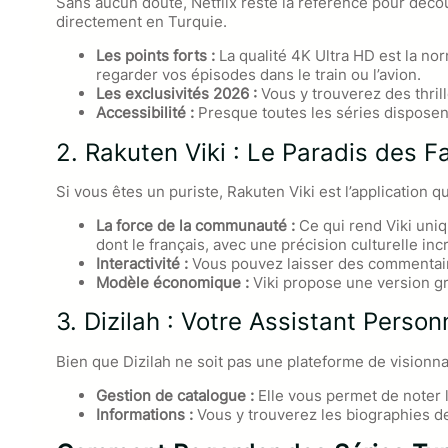
Sans aucun doute, Netflix reste la référence pour décou
directement en Turquie.
Les points forts :
La qualité 4K Ultra HD est la no
regarder vos épisodes dans le train ou l’avion.
Les exclusivités 2026 :
Vous y trouverez des thril
Accessibilité :
Presque toutes les séries disposent 
2. Rakuten Viki : Le Paradis des F
Si vous êtes un puriste, Rakuten Viki est l’application 
La force de la communauté :
Ce qui rend Viki uniq
dont le français, avec une précision culturelle inc
Interactivité :
Vous pouvez laisser des commentaires
Modèle économique :
Viki propose une version gra
3. Dizilah : Votre Assistant Person
Bien que Dizilah ne soit pas une plateforme de visionna
Gestion de catalogue :
Elle vous permet de noter 
Informations :
Vous y trouverez les biographies des