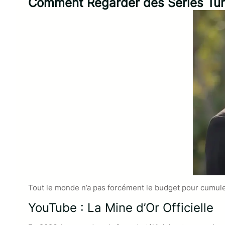
Comment Regarder des Séries Tur
Tout le monde n’a pas forcément le budget pour cumuler
YouTube : La Mine d’Or Officielle