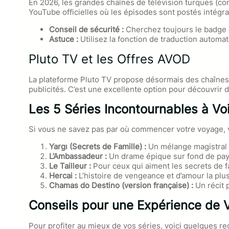
En 2026, les grandes chaînes de télévision turques (c
YouTube officielles où les épisodes sont postés intégr
Conseil de sécurité :
Cherchez toujours le badge de
Astuce :
Utilisez la fonction de traduction automat
Pluto TV et les Offres AVOD
La plateforme Pluto TV propose désormais des chaînes 
publicités. C’est une excellente option pour découvri
Les 5 Séries Incontournables à Vo
Si vous ne savez pas par où commencer votre voyage, vo
Yargı (Secrets de Famille) :
Un mélange magistral e
L’Ambassadeur :
Un drame épique sur fond de pays
Le Tailleur :
Pour ceux qui aiment les secrets de fa
Hercai :
L’histoire de vengeance et d’amour la plu
Chamas do Destino (version française) :
Un récit 
Conseils pour une Expérience de 
Pour profiter au mieux de vos séries, voici quelques r