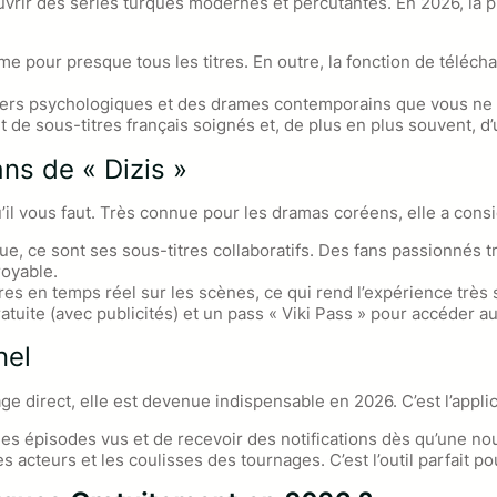
vrir des séries turques modernes et percutantes. En 2026, la pla
rme pour presque tous les titres. En outre, la fonction de tél
lers psychologiques et des drames contemporains que vous ne ve
de sous-titres français soignés et, de plus en plus souvent, d’
ans de « Dizis »
qu’il vous faut. Très connue pour les dramas coréens, elle a con
ue, ce sont ses sous-titres collaboratifs. Des fans passionnés 
royable.
 en temps réel sur les scènes, ce qui rend l’expérience très s
tuite (avec publicités) et un pass « Viki Pass » pour accéder a
nel
ge direct, elle est devenue indispensable en 2026. C’est l’appli
les épisodes vus et de recevoir des notifications dès qu’une no
 acteurs et les coulisses des tournages. C’est l’outil parfait po