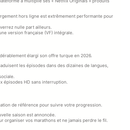
teforme a multiplié ses « Netflix Originals » produits
échargement hors ligne est extrêmement performante pour
rrez nulle part ailleurs.
une version française (VF) intégrale.
sidérablement élargi son offre turque en 2026.
traduisent les épisodes dans des dizaines de langues,
ociale.
ux épisodes HD sans interruption.
cation de référence pour suivre votre progression.
uvelle saison est annoncée.
ur organiser vos marathons et ne jamais perdre le fil.