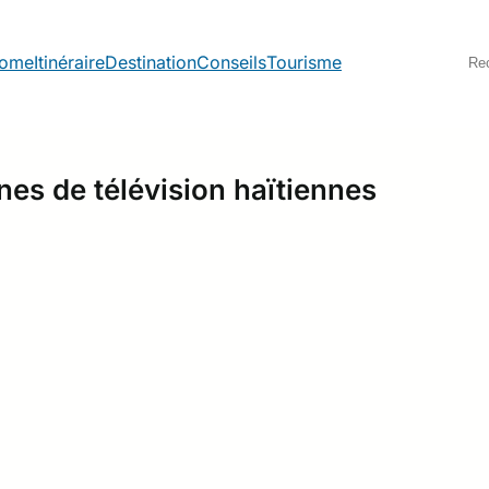
S
ome
Itinéraire
Destination
Conseils
Tourisme
e
a
r
c
h
nes de télévision haïtiennes