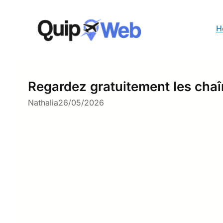
Aller
au
contenu
H
Regardez gratuitement les chaî
Nathalia
26/05/2026