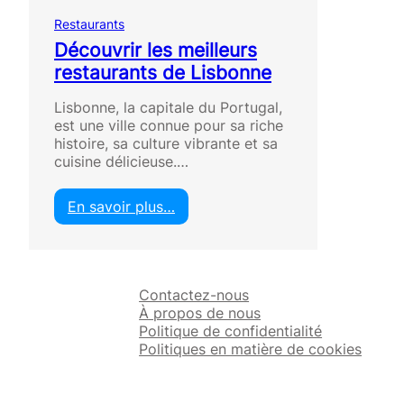
Restaurants
Découvrir les meilleurs
restaurants de Lisbonne
Lisbonne, la capitale du Portugal,
est une ville connue pour sa riche
histoire, sa culture vibrante et sa
cuisine délicieuse.…
En savoir plus…
:
D
é
c
Contactez-nous
o
À propos de nous
u
Politique de confidentialité
v
Politiques en matière de cookies
r
i
r