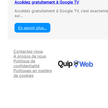
Accédez gratuitement à Google TV
Accédez gratuitement à Google TV, c’est exactement 
sur…
En savoir plus…
:
A
c
c
Contactez-nous
é
À propos de nous
d
Politique de
e
confidentialité
z
Politiques en matière
g
de cookies
r
a
t
u
i
t
e