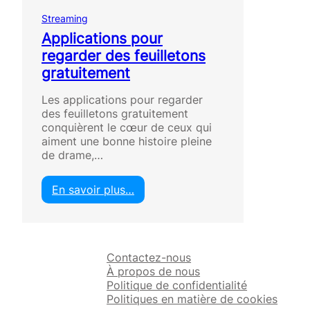
Streaming
Applications pour
regarder des feuilletons
gratuitement
Les applications pour regarder
des feuilletons gratuitement
conquièrent le cœur de ceux qui
aiment une bonne histoire pleine
de drame,…
En savoir plus…
:
A
p
p
Contactez-nous
l
À propos de nous
i
Politique de confidentialité
c
Politiques en matière de cookies
a