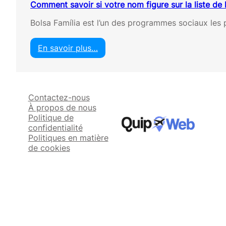
Comment savoir si votre nom figure sur la liste de 
Bolsa Família est l’un des programmes sociaux les p
En savoir plus…
:
C
o
m
Contactez-nous
m
À propos de nous
e
Politique de
n
confidentialité
t
Politiques en matière
s
de cookies
a
v
o
i
r
s
i
v