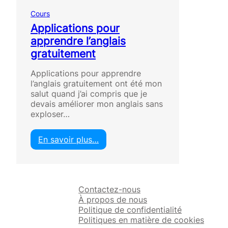
Cours
Applications pour
apprendre l’anglais
gratuitement
Applications pour apprendre
l’anglais gratuitement ont été mon
salut quand j’ai compris que je
devais améliorer mon anglais sans
exploser…
En savoir plus…
:
A
p
p
Contactez-nous
l
À propos de nous
i
Politique de confidentialité
c
Politiques en matière de cookies
a