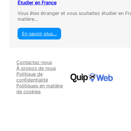
Étudier en France
Vous êtes étranger et vous souhaitez étudier en F
matière…
En savoir plus…
:
É
t
u
Contactez-nous
d
À propos de nous
i
Politique de
e
confidentialité
r
Politiques en matière
e
de cookies
n
F
r
a
n
c
e