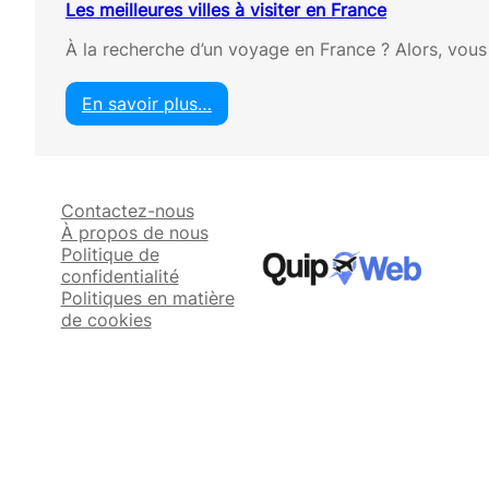
Les meilleures villes à visiter en France
À la recherche d’un voyage en France ? Alors, vous 
En savoir plus…
:
L
e
s
Contactez-nous
m
À propos de nous
e
Politique de
i
confidentialité
l
Politiques en matière
l
de cookies
e
u
r
e
s
v
i
l