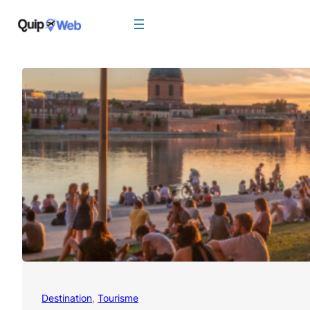
Aller
au
contenu
Destination
, 
Tourisme