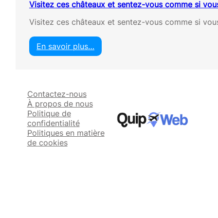
Visitez ces châteaux et sentez-vous comme si vou
Visitez ces châteaux et sentez-vous comme si vous
En savoir plus…
:
V
i
s
Contactez-nous
i
À propos de nous
t
Politique de
e
confidentialité
z
Politiques en matière
c
de cookies
e
s
c
h
â
t
e
a