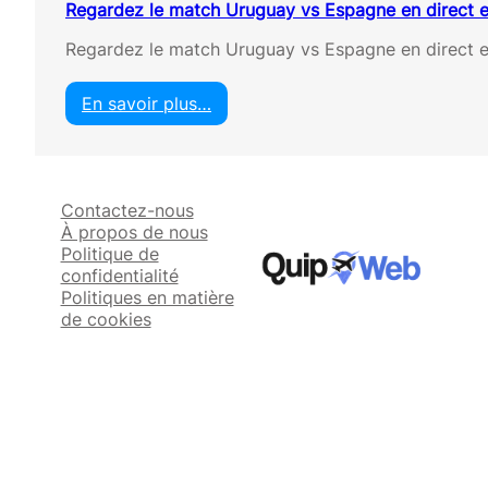
Regardez le match Uruguay vs Espagne en direct e
Regardez le match Uruguay vs Espagne en direct 
En savoir plus…
:
R
e
g
Contactez-nous
a
À propos de nous
r
Politique de
d
confidentialité
e
Politiques en matière
z
de cookies
l
e
m
a
t
c
h
U