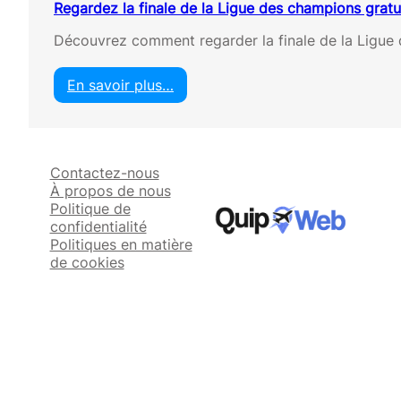
Regardez la finale de la Ligue des champions grat
Découvrez comment regarder la finale de la Ligue
En savoir plus…
:
R
e
g
Contactez-nous
a
À propos de nous
r
Politique de
d
confidentialité
e
Politiques en matière
z
de cookies
l
a
f
i
n
a
l
e