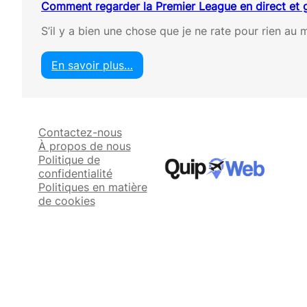
Comment regarder la Premier League en direct et 
S’il y a bien une chose que je ne rate pour rien a
En savoir plus…
:
C
o
m
Contactez-nous
m
À propos de nous
e
Politique de
n
confidentialité
t
Politiques en matière
r
de cookies
e
g
a
r
d
e
r
l