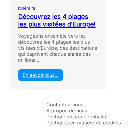
Itinéraire
Découvrez les 4 plages
les plus visitées d’Europe!
Voyageons ensemble vers les
découvrez les 4 plages les plus
visitées d’Europe, des destinations
qui captivent chaque année des
millions…
En savoir plus…
:
D
é
c
Contactez-nous
o
À propos de nous
u
Politique de confidentialité
v
Politiques en matière de cookies
r
e