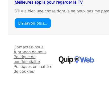
Meilleures applis pour regarder la TV
S’il y a bien une chose dont je ne peux pas me pass
En savoir plus…
:
M
e
i
Contactez-nous
l
À propos de nous
l
Politique de
e
confidentialité
u
Politiques en matière
r
de cookies
e
s
a
p
p
l
i
s