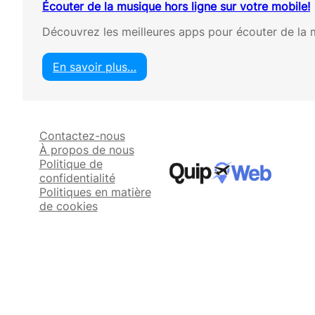
Écouter de la musique hors ligne sur votre mobile!
Découvrez les meilleures apps pour écouter de la m
En savoir plus…
:
É
c
o
Contactez-nous
u
À propos de nous
t
Politique de
e
confidentialité
r
Politiques en matière
d
de cookies
e
l
a
m
u
s
i
q