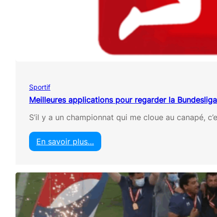
s
a
p
p
l
i
c
a
t
Sportif
i
o
Meilleures applications pour regarder la Bundesliga
n
S’il y a un championnat qui me cloue au canapé, c’e
s
p
o
En savoir plus…
u
:
r
M
r
e
e
i
g
l
a
l
r
e
d