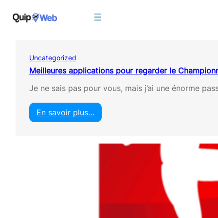
Aller
au
contenu
Uncategorized
Meilleures applications pour regarder le Championna
Je ne sais pas pour vous, mais j’ai une énorme pass
En savoir plus…
:
M
e
i
l
l
e
u
r
e