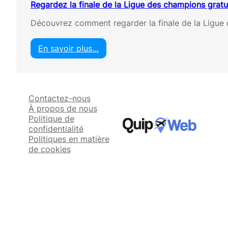
Regardez la finale de la Ligue des champions grat
Découvrez comment regarder la finale de la Ligue
En savoir plus…
:
R
e
g
Contactez-nous
a
À propos de nous
r
Politique de
d
confidentialité
e
Politiques en matière
z
de cookies
l
a
f
i
n
a
l
e