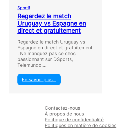
Sportif
Regardez le match
Uruguay vs Espagne en
direct et gratuitement
Regardez le match Uruguay vs
Espagne en direct et gratuitement
! Ne manquez pas ce choc
passionnant sur DSports,
Telemundo,…
En savoir plus…
:
R
e
g
Contactez-nous
a
À propos de nous
r
Politique de confidentialité
d
Politiques en matière de cookies
e