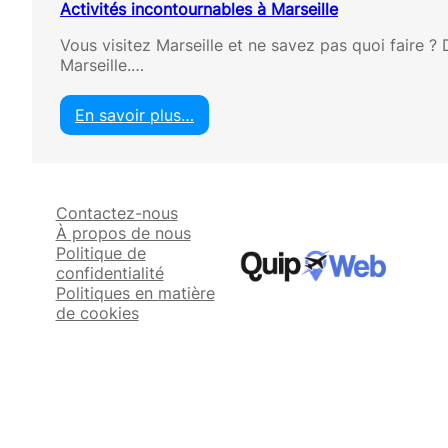
Activités incontournables à Marseille
Vous visitez Marseille et ne savez pas quoi faire ?
Marseille.…
En savoir plus…
:
A
c
t
Contactez-nous
i
À propos de nous
v
Politique de
i
confidentialité
t
Politiques en matière
é
de cookies
s
i
n
c
o
n
t