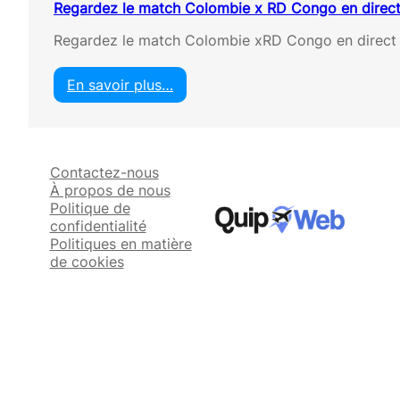
Regardez le match Colombie x RD Congo en direct
Regardez le match Colombie xRD Congo en direct 
En savoir plus…
:
R
e
g
Contactez-nous
a
À propos de nous
r
Politique de
d
confidentialité
e
Politiques en matière
z
de cookies
l
e
m
a
t
c
h
C