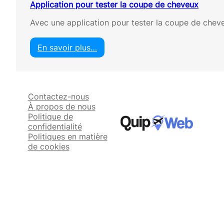
Application pour tester la coupe de cheveux
Avec une application pour tester la coupe de chev
En savoir plus…
:
A
p
p
Contactez-nous
l
À propos de nous
i
Politique de
c
confidentialité
a
Politiques en matière
t
de cookies
i
o
n
p
o
u
r
t