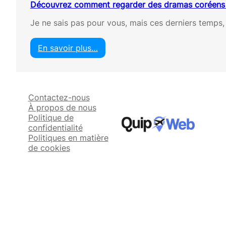
Découvrez comment regarder des dramas coréens 
Je ne sais pas pour vous, mais ces derniers temps
En savoir plus…
:
D
é
c
Contactez-nous
o
À propos de nous
u
Politique de
v
confidentialité
r
Politiques en matière
e
de cookies
z
c
o
m
m
e
n
t