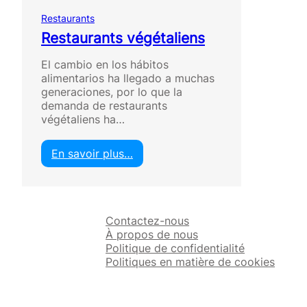
Restaurants
Restaurants végétaliens
El cambio en los hábitos
alimentarios ha llegado a muchas
generaciones, por lo que la
demanda de restaurants
végétaliens ha…
En savoir plus…
:
R
e
s
Contactez-nous
t
À propos de nous
a
Politique de confidentialité
u
Politiques en matière de cookies
r
a
n
t