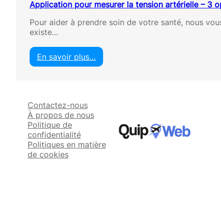
Application pour mesurer la tension artérielle – 3 o
Pour aider à prendre soin de votre santé, nous vous 
existe…
En savoir plus…
:
A
p
p
Contactez-nous
l
À propos de nous
i
Politique de
c
confidentialité
a
Politiques en matière
t
de cookies
i
o
n
p
o
u
r