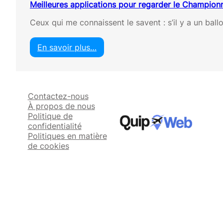
Meilleures applications pour regarder le Champion
Ceux qui me connaissent le savent : s’il y a un ball
En savoir plus…
:
M
e
i
Contactez-nous
l
À propos de nous
l
Politique de
e
confidentialité
u
Politiques en matière
r
de cookies
e
s
a
p
p
l
i
c