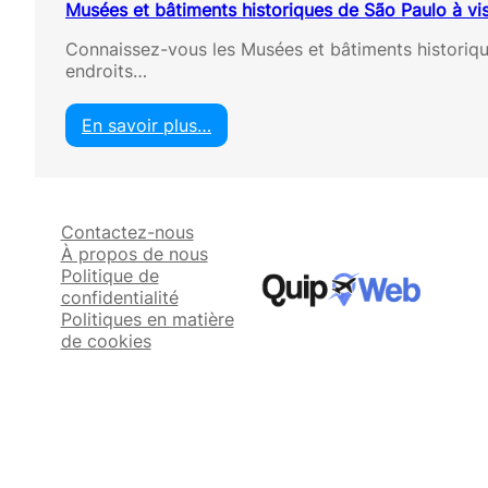
Musées et bâtiments historiques de São Paulo à vis
Connaissez-vous les Musées et bâtiments historique
endroits…
En savoir plus…
:
M
u
s
Contactez-nous
é
À propos de nous
e
Politique de
s
confidentialité
e
Politiques en matière
t
de cookies
b
â
t
i
m
e
n