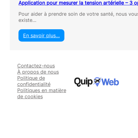
Application pour mesurer la tension artérielle – 3 o
Pour aider à prendre soin de votre santé, nous vous 
existe…
En savoir plus…
:
A
p
p
Contactez-nous
l
À propos de nous
i
Politique de
c
confidentialité
a
Politiques en matière
t
de cookies
i
o
n
p
o
u
r