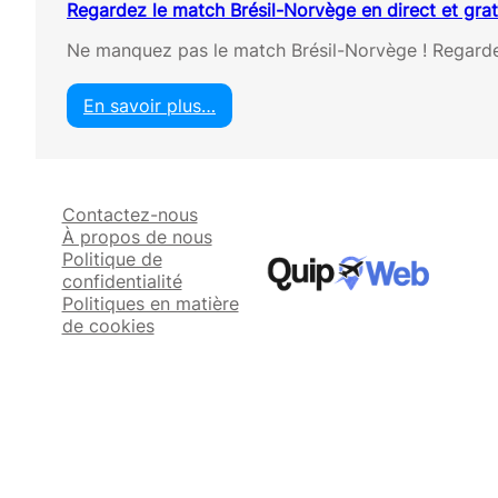
Regardez le match Brésil-Norvège en direct et gra
Ne manquez pas le match Brésil-Norvège ! Regardez
En savoir plus…
:
R
e
g
Contactez-nous
a
À propos de nous
r
Politique de
d
confidentialité
e
Politiques en matière
z
de cookies
l
e
m
a
t
c
h
B