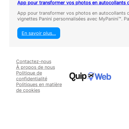
App pour transformer vos photos en autocollants
App pour transformer vos photos en autocollants
vignettes Panini personnalisées avec MyPanini™. 
En savoir plus…
:
A
p
p
Contactez-nous
p
À propos de nous
o
Politique de
u
confidentialité
r
Politiques en matière
t
de cookies
r
a
n
s
f
o
r