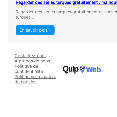
Regarder des séries turques gratuitement : ma nou
Regarder des séries turques gratuitement est deve
turques…
En savoir plus…
:
R
e
g
Contactez-nous
a
À propos de nous
r
Politique de
d
confidentialité
e
Politiques en matière
r
de cookies
d
e
s
s
é
r
i